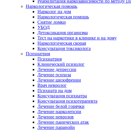
Реабилитация наркозависимости по методу D
Наркологическая помощь
Нарколог на дом
Наркологическая помощь
Снятие ломки
УБОД
Детоксикация организма
Тест на наркотики в клинике и на дому
Наркологическая скорая
Консультация токсиколога
Психиатрия
Психиатрия
Клинический психолог
Лечение депрессии
Лечение психоза
Лечение шизофрении
Врач невролог
Психиатр на дом
Консультация психиатра
Консультация психотерапевта
Лечение белой горячки
Лечение нарколепсии
Лечение неврозов
Лечение панических атак
Лечение паранойи