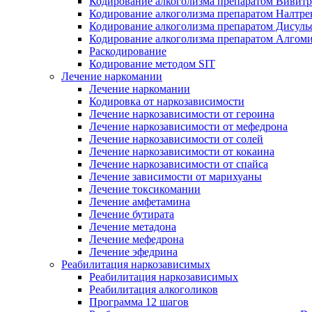
Кодирование алкоголизма препаратом Вивит
Кодирование алкоголизма препаратом Налтре
Кодирование алкоголизма препаратом Дисул
Кодирование алкоголизма препаратом Алгом
Раскодирование
Кодирование методом SIT
Лечение наркомании
Лечение наркомании
Кодировка от наркозависимости
Лечение наркозависимости от героина
Лечение наркозависимости от мефедрона
Лечение наркозависимости от солей
Лечение наркозависимости от кокаина
Лечение наркозависимости от спайса
Лечение зависимости от марихуаны
Лечение токсикомании
Лечение амфетамина
Лечение бутирата
Лечение метадона
Лечение мефедрона
Лечение эфедрина
Реабилитация наркозависимых
Реабилитация наркозависимых
Реабилитация алкоголиков
Программа 12 шагов