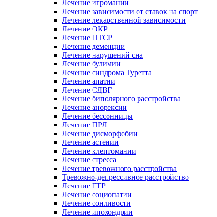
Лечение игромании
Лечение зависимости от ставок на спорт
Лечение лекарственной зависимости
Лечение ОКР
Лечение ПТСР
Лечение деменции
Лечение нарушений сна
Лечение булимии
Лечение синдрома Туретта
Лечение апатии
Лечение СДВГ
Лечение биполярного расстройства
Лечение анорексии
Лечение бессонницы
Лечение ПРЛ
Лечение дисморфобии
Лечение астении
Лечение клептомании
Лечение стресса
Лечение тревожного расстройства
Тревожно-депрессивное расстройство
Лечение ГТР
Лечение социопатии
Лечение сонливости
Лечение ипохондрии