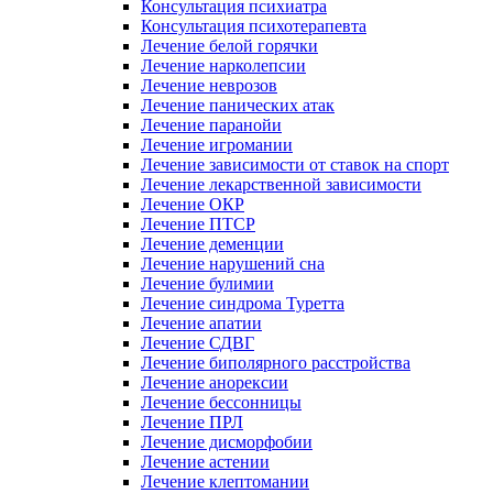
Консультация психиатра
Консультация психотерапевта
Лечение белой горячки
Лечение нарколепсии
Лечение неврозов
Лечение панических атак
Лечение паранойи
Лечение игромании
Лечение зависимости от ставок на спорт
Лечение лекарственной зависимости
Лечение ОКР
Лечение ПТСР
Лечение деменции
Лечение нарушений сна
Лечение булимии
Лечение синдрома Туретта
Лечение апатии
Лечение СДВГ
Лечение биполярного расстройства
Лечение анорексии
Лечение бессонницы
Лечение ПРЛ
Лечение дисморфобии
Лечение астении
Лечение клептомании