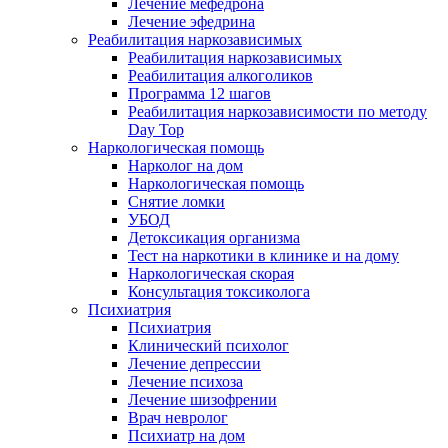
Лечение мефедрона
Лечение эфедрина
Реабилитация наркозависимых
Реабилитация наркозависимых
Реабилитация алкоголиков
Программа 12 шагов
Реабилитация наркозависимости по методу
Day Top
Наркологическая помощь
Нарколог на дом
Наркологическая помощь
Снятие ломки
УБОД
Детоксикация организма
Тест на наркотики в клинике и на дому
Наркологическая скорая
Консультация токсиколога
Психиатрия
Психиатрия
Клинический психолог
Лечение депрессии
Лечение психоза
Лечение шизофрении
Врач невролог
Психиатр на дом