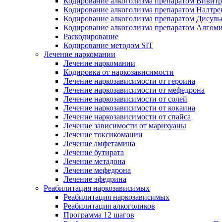
Кодирование алкоголизма препаратом Вивит
Кодирование алкоголизма препаратом Налтре
Кодирование алкоголизма препаратом Дисул
Кодирование алкоголизма препаратом Алгом
Раскодирование
Кодирование методом SIT
Лечение наркомании
Лечение наркомании
Кодировка от наркозависимости
Лечение наркозависимости от героина
Лечение наркозависимости от мефедрона
Лечение наркозависимости от солей
Лечение наркозависимости от кокаина
Лечение наркозависимости от спайса
Лечение зависимости от марихуаны
Лечение токсикомании
Лечение амфетамина
Лечение бутирата
Лечение метадона
Лечение мефедрона
Лечение эфедрина
Реабилитация наркозависимых
Реабилитация наркозависимых
Реабилитация алкоголиков
Программа 12 шагов