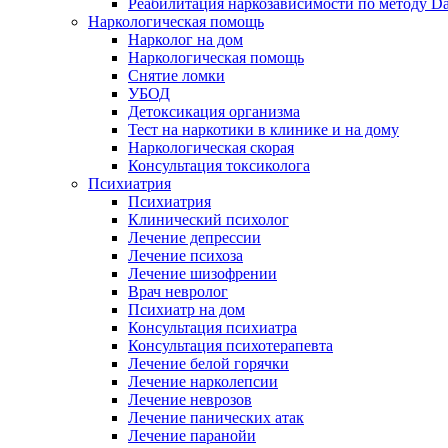
Реабилитация наркозависимости по методу D
Наркологическая помощь
Нарколог на дом
Наркологическая помощь
Снятие ломки
УБОД
Детоксикация организма
Тест на наркотики в клинике и на дому
Наркологическая скорая
Консультация токсиколога
Психиатрия
Психиатрия
Клинический психолог
Лечение депрессии
Лечение психоза
Лечение шизофрении
Врач невролог
Психиатр на дом
Консультация психиатра
Консультация психотерапевта
Лечение белой горячки
Лечение нарколепсии
Лечение неврозов
Лечение панических атак
Лечение паранойи