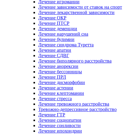
Лечение игромании
Лечение зависимости от ставок на спорт
Лечение лекарственной зависимости
Лечение ОКР
Лечение ПТСР
Лечение деменции
Лечение нарушений сна
Лечение булимии
Лечение синдрома Туретта
Лечение апатии
Лечение СДВГ
Лечение биполярного расстройства
Лечение анорексии
Лечение бессонницы
Лечение ПРЛ
Лечение дисморфобии
Лечение астении
Лечение клептомании
Лечение стресса
Лечение тревожного расстройства
Тревожно-депрессивное расстройство
Лечение ГТР
Лечение социопатии
Лечение сонливости
Лечение ипохондрии