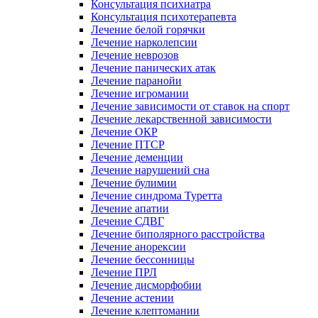
Консультация психиатра
Консультация психотерапевта
Лечение белой горячки
Лечение нарколепсии
Лечение неврозов
Лечение панических атак
Лечение паранойи
Лечение игромании
Лечение зависимости от ставок на спорт
Лечение лекарственной зависимости
Лечение ОКР
Лечение ПТСР
Лечение деменции
Лечение нарушений сна
Лечение булимии
Лечение синдрома Туретта
Лечение апатии
Лечение СДВГ
Лечение биполярного расстройства
Лечение анорексии
Лечение бессонницы
Лечение ПРЛ
Лечение дисморфобии
Лечение астении
Лечение клептомании