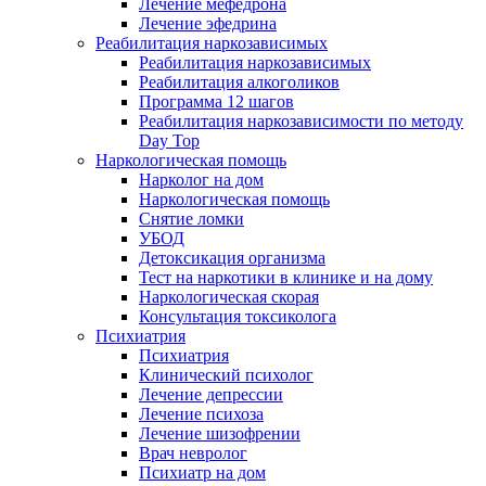
Лечение мефедрона
Лечение эфедрина
Реабилитация наркозависимых
Реабилитация наркозависимых
Реабилитация алкоголиков
Программа 12 шагов
Реабилитация наркозависимости по методу
Day Top
Наркологическая помощь
Нарколог на дом
Наркологическая помощь
Снятие ломки
УБОД
Детоксикация организма
Тест на наркотики в клинике и на дому
Наркологическая скорая
Консультация токсиколога
Психиатрия
Психиатрия
Клинический психолог
Лечение депрессии
Лечение психоза
Лечение шизофрении
Врач невролог
Психиатр на дом