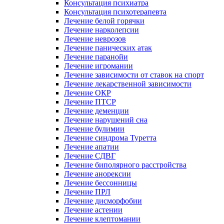
Консультация психиатра
Консультация психотерапевта
Лечение белой горячки
Лечение нарколепсии
Лечение неврозов
Лечение панических атак
Лечение паранойи
Лечение игромании
Лечение зависимости от ставок на спорт
Лечение лекарственной зависимости
Лечение ОКР
Лечение ПТСР
Лечение деменции
Лечение нарушений сна
Лечение булимии
Лечение синдрома Туретта
Лечение апатии
Лечение СДВГ
Лечение биполярного расстройства
Лечение анорексии
Лечение бессонницы
Лечение ПРЛ
Лечение дисморфобии
Лечение астении
Лечение клептомании