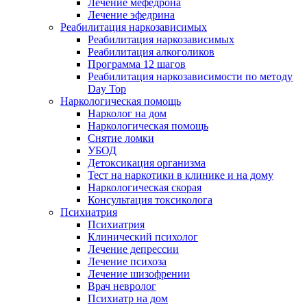
Лечение мефедрона
Лечение эфедрина
Реабилитация наркозависимых
Реабилитация наркозависимых
Реабилитация алкоголиков
Программа 12 шагов
Реабилитация наркозависимости по методу
Day Top
Наркологическая помощь
Нарколог на дом
Наркологическая помощь
Снятие ломки
УБОД
Детоксикация организма
Тест на наркотики в клинике и на дому
Наркологическая скорая
Консультация токсиколога
Психиатрия
Психиатрия
Клинический психолог
Лечение депрессии
Лечение психоза
Лечение шизофрении
Врач невролог
Психиатр на дом