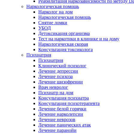
Реабилитация наркозависимости по методу D
Наркологическая помощь
Нарколог на дом
Наркологическая помощь
Снятие ломки
УБОД
Детоксикация организма
Тест на наркотики в клинике и на дому
Наркологическая скорая
Консультация токсиколога
Психиатрия
Психиатрия
Клинический психолог
Лечение депрессии
Лечение психоза
Лечение шизофрении
Врач невролог
Психиатр на дом
Консультация психиатра
Консультация психотерапевта
Лечение белой горячки
Лечение нарколепсии
Лечение неврозов
Лечение панических атак
Лечение паранойи