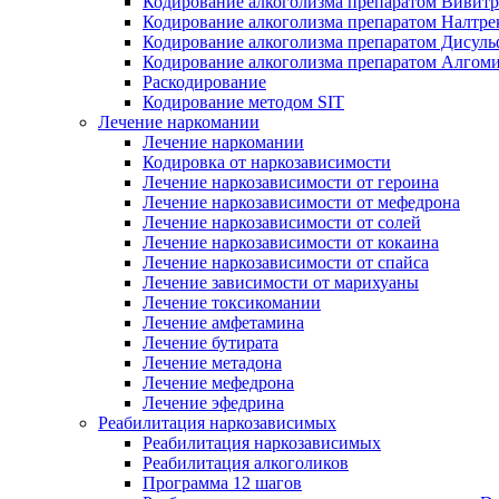
Кодирование алкоголизма препаратом Вивит
Кодирование алкоголизма препаратом Налтре
Кодирование алкоголизма препаратом Дисул
Кодирование алкоголизма препаратом Алгом
Раскодирование
Кодирование методом SIT
Лечение наркомании
Лечение наркомании
Кодировка от наркозависимости
Лечение наркозависимости от героина
Лечение наркозависимости от мефедрона
Лечение наркозависимости от солей
Лечение наркозависимости от кокаина
Лечение наркозависимости от спайса
Лечение зависимости от марихуаны
Лечение токсикомании
Лечение амфетамина
Лечение бутирата
Лечение метадона
Лечение мефедрона
Лечение эфедрина
Реабилитация наркозависимых
Реабилитация наркозависимых
Реабилитация алкоголиков
Программа 12 шагов