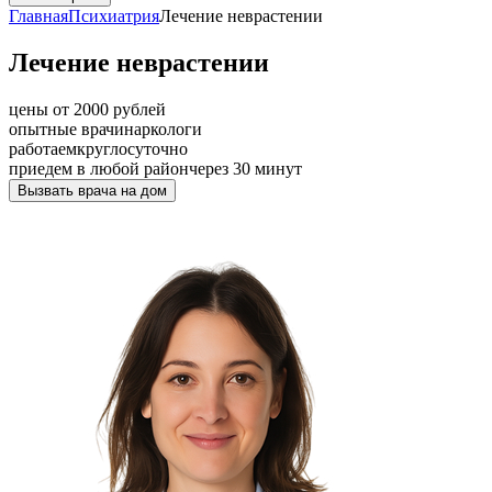
Главная
Психиатрия
Лечение неврастении
Лечение неврастении
цены от 2000 рублей
опытные врачи
наркологи
работаем
круглосуточно
приедем в любой район
через 30 минут
Вызвать врача на дом