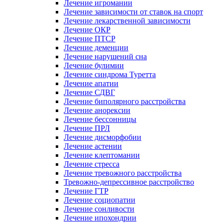
Лечение игромании
Лечение зависимости от ставок на спорт
Лечение лекарственной зависимости
Лечение ОКР
Лечение ПТСР
Лечение деменции
Лечение нарушений сна
Лечение булимии
Лечение синдрома Туретта
Лечение апатии
Лечение СДВГ
Лечение биполярного расстройства
Лечение анорексии
Лечение бессонницы
Лечение ПРЛ
Лечение дисморфобии
Лечение астении
Лечение клептомании
Лечение стресса
Лечение тревожного расстройства
Тревожно-депрессивное расстройство
Лечение ГТР
Лечение социопатии
Лечение сонливости
Лечение ипохондрии