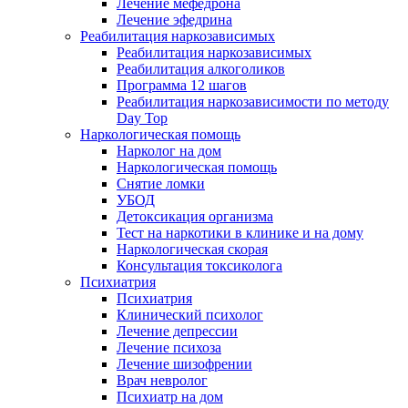
Лечение мефедрона
Лечение эфедрина
Реабилитация наркозависимых
Реабилитация наркозависимых
Реабилитация алкоголиков
Программа 12 шагов
Реабилитация наркозависимости по методу
Day Top
Наркологическая помощь
Нарколог на дом
Наркологическая помощь
Снятие ломки
УБОД
Детоксикация организма
Тест на наркотики в клинике и на дому
Наркологическая скорая
Консультация токсиколога
Психиатрия
Психиатрия
Клинический психолог
Лечение депрессии
Лечение психоза
Лечение шизофрении
Врач невролог
Психиатр на дом