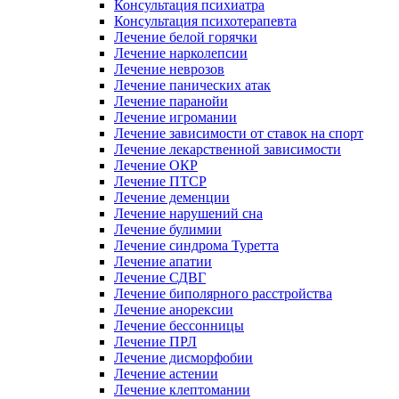
Консультация психиатра
Консультация психотерапевта
Лечение белой горячки
Лечение нарколепсии
Лечение неврозов
Лечение панических атак
Лечение паранойи
Лечение игромании
Лечение зависимости от ставок на спорт
Лечение лекарственной зависимости
Лечение ОКР
Лечение ПТСР
Лечение деменции
Лечение нарушений сна
Лечение булимии
Лечение синдрома Туретта
Лечение апатии
Лечение СДВГ
Лечение биполярного расстройства
Лечение анорексии
Лечение бессонницы
Лечение ПРЛ
Лечение дисморфобии
Лечение астении
Лечение клептомании