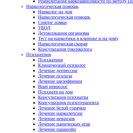
Реабилитация наркозависимости по методу D
Наркологическая помощь
Нарколог на дом
Наркологическая помощь
Снятие ломки
УБОД
Детоксикация организма
Тест на наркотики в клинике и на дому
Наркологическая скорая
Консультация токсиколога
Психиатрия
Психиатрия
Клинический психолог
Лечение депрессии
Лечение психоза
Лечение шизофрении
Врач невролог
Психиатр на дом
Консультация психиатра
Консультация психотерапевта
Лечение белой горячки
Лечение нарколепсии
Лечение неврозов
Лечение панических атак
Лечение паранойи