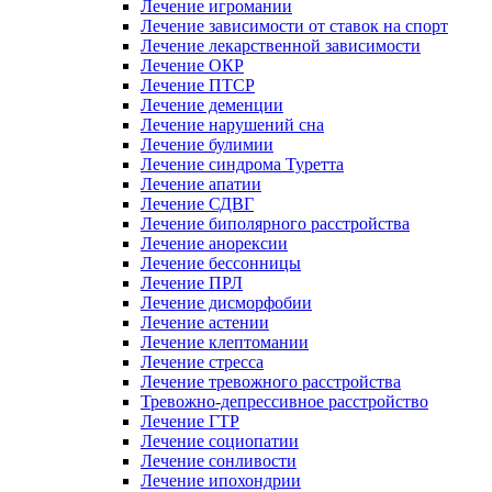
Лечение игромании
Лечение зависимости от ставок на спорт
Лечение лекарственной зависимости
Лечение ОКР
Лечение ПТСР
Лечение деменции
Лечение нарушений сна
Лечение булимии
Лечение синдрома Туретта
Лечение апатии
Лечение СДВГ
Лечение биполярного расстройства
Лечение анорексии
Лечение бессонницы
Лечение ПРЛ
Лечение дисморфобии
Лечение астении
Лечение клептомании
Лечение стресса
Лечение тревожного расстройства
Тревожно-депрессивное расстройство
Лечение ГТР
Лечение социопатии
Лечение сонливости
Лечение ипохондрии