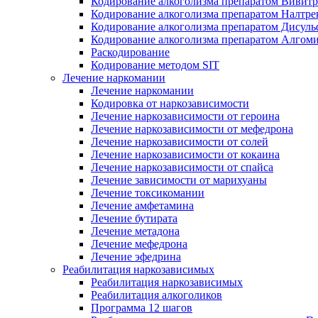
Кодирование алкоголизма препаратом Вивит
Кодирование алкоголизма препаратом Налтре
Кодирование алкоголизма препаратом Дисул
Кодирование алкоголизма препаратом Алгом
Раскодирование
Кодирование методом SIT
Лечение наркомании
Лечение наркомании
Кодировка от наркозависимости
Лечение наркозависимости от героина
Лечение наркозависимости от мефедрона
Лечение наркозависимости от солей
Лечение наркозависимости от кокаина
Лечение наркозависимости от спайса
Лечение зависимости от марихуаны
Лечение токсикомании
Лечение амфетамина
Лечение бутирата
Лечение метадона
Лечение мефедрона
Лечение эфедрина
Реабилитация наркозависимых
Реабилитация наркозависимых
Реабилитация алкоголиков
Программа 12 шагов