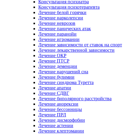
Консультация психиатра
Консультация психотерапевта
Лечение белой горячки
Лечение нарколепсии
Лечение неврозов
Лечение панических атак
Лечение паранойи
Лечение игромании
Лечение зависимости от ставок на спорт
Лечение лекарственной зависимости
Лечение ОКР
Лечение ПТСР
Лечение деменции
Лечение нарушений сна
Лечение булимии
Лечение синдрома Туретта
Лечение апатии
Лечение СДВГ
Лечение биполярного расстройства
Лечение анорексии
Лечение бессонницы
Лечение ПРЛ
Лечение дисморфобии
Лечение астении
Лечение клептомании