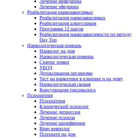
Лечение мефедрона
Лечение эфедрина
Реабилитация наркозависимых
Реабилитация наркозависимых
Реабилитация алкоголиков
Программа 12 шагов
Реабилитация наркозависимости по методу
Day Top
Наркологическая помощь
Нарколог на дом
Наркологическая помощь
Снятие ломки
УБОД
Детоксикация организма
Тест на наркотики в клинике и на дому
Наркологическая скорая
Консультация токсиколога
Психиатрия
Психиатрия
Клинический психолог
Лечение депрессии
Лечение психоза
Лечение шизофрении
Врач невролог
Психиатр на дом