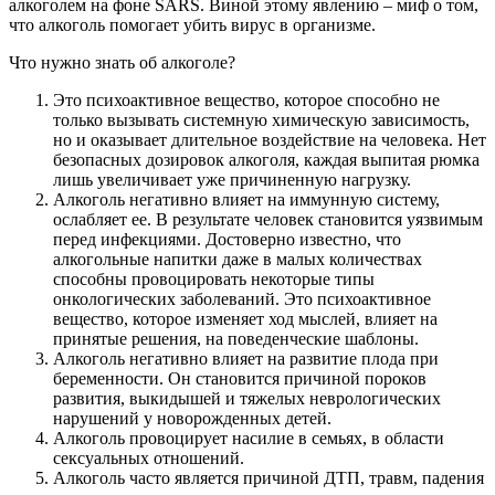
алкоголем на фоне SARS. Виной этому явлению – миф о том,
что алкоголь помогает убить вирус в организме.
Что нужно знать об алкоголе?
Это психоактивное вещество, которое способно не
только вызывать системную химическую зависимость,
но и оказывает длительное воздействие на человека. Нет
безопасных дозировок алкоголя, каждая выпитая рюмка
лишь увеличивает уже причиненную нагрузку.
Алкоголь негативно влияет на иммунную систему,
ослабляет ее. В результате человек становится уязвимым
перед инфекциями. Достоверно известно, что
алкогольные напитки даже в малых количествах
способны провоцировать некоторые типы
онкологических заболеваний. Это психоактивное
вещество, которое изменяет ход мыслей, влияет на
принятые решения, на поведенческие шаблоны.
Алкоголь негативно влияет на развитие плода при
беременности. Он становится причиной пороков
развития, выкидышей и тяжелых неврологических
нарушений у новорожденных детей.
Алкоголь провоцирует насилие в семьях, в области
сексуальных отношений.
Алкоголь часто является причиной ДТП, травм, падения