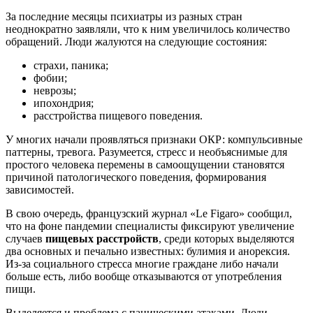
За последние месяцы психиатры из разных стран
неоднократно заявляли, что к ним увеличилось количество
обращений. Люди жалуются на следующие состояния:
страхи, паника;
фобии;
неврозы;
ипохондрия;
расстройства пищевого поведения.
У многих начали проявляться признаки ОКР: компульсивные
паттерны, тревога. Разумеется, стресс и необъяснимые для
простого человека перемены в самоощущении становятся
причиной патологического поведения, формирования
зависимостей.
В свою очередь, французский журнал «Le Figaro» сообщил,
что на фоне пандемии специалисты фиксируют увеличение
случаев
пищевых расстройств
, среди которых выделяются
два основных и печально известных: булимия и анорексия.
Из-за социального стресса многие граждане либо начали
больше есть, либо вообще отказываются от употребления
пищи.
Выделяется и проблема с паническими атаками. Люди