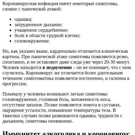
Коронавирусная инфекция имеет некоторые симптомы,
схожие с панической атакой:
одышка;
затрудненное дыхание;
учащенное сердцебиение;
боли в области грудной клетки;
головокружение.
Но, как указано выше, кардинально отличается клиническая
картина. При панической атаке симптомы появляются резко,
спонтанно, и не оставляют даже следа уже через 20-30 минут.
Человек находится
в недоумении
– он не понимает, что с ним
случилось. Коронавирус же отличается более длительным
течением: симптоматика появляется постепенно, и склонна к
прогрессии.
Поначалу у человека возникают легкие симптомы:
головокружение, головная боль, заложенность носа,
отсутствие запахов. Позже появляется ломота в суставах,
ощущение усталости, повышение температуры тела. В
тяжелых случаях позже развиваются одышка, трудности с
дыханием, симптомы пневмонии.
Иммунитет алкоголика и коронавирус