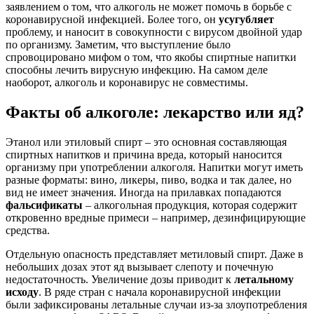
заявлением о том, что алкоголь не может помочь в борьбе с
коронавирусной инфекцией. Более того, он
усугубляет
проблему, и наносит в совокупности с вирусом двойной удар
по организму. Заметим, что выступление было
спровоцировано мифом о том, что якобы спиртные напитки
способны лечить вирусную инфекцию. На самом деле
наоборот, алкоголь и коронавирус не совместимы.
Факты об алкоголе: лекарство или яд?
Этанол или этиловый спирт – это основная составляющая
спиртных напитков и причина вреда, который наносится
организму при употреблении алкоголя. Напитки могут иметь
разные форматы: вино, ликеры, пиво, водка и так далее, но
вид не имеет значения. Иногда на прилавках попадаются
фальсификаты
– алкогольная продукция, которая содержит
откровенно вредные примеси – например, дезинфицирующие
средства.
Отдельную опасность представляет метиловый спирт. Даже в
небольших дозах этот яд вызывает слепоту и почечную
недостаточность. Увеличение дозы приводит к
летальному
исходу
. В ряде стран с начала коронавирусной инфекции
были зафиксированы летальные случаи из-за злоупотребления