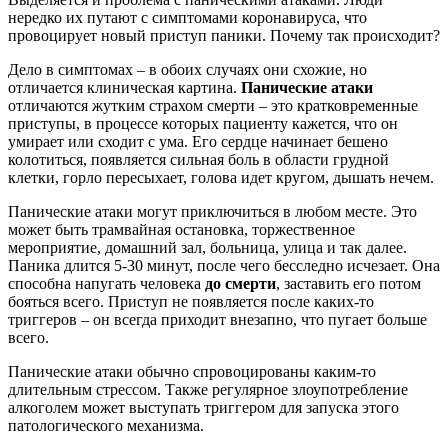
нередко их путают с симптомами коронавируса, что
провоцирует новый приступ паники. Почему так происходит?
Дело в симптомах – в обоих случаях они схожие, но
отличается клиническая картина.
Панические атаки
отличаются жутким страхом смерти – это кратковременные
приступы, в процессе которых пациенту кажется, что он
умирает или сходит с ума. Его сердце начинает бешено
колотиться, появляется сильная боль в области грудной
клетки, горло пересыхает, голова идет кругом, дышать нечем.
Панические атаки могут приключиться в любом месте. Это
может быть трамвайная остановка, торжественное
мероприятие, домашний зал, больница, улица и так далее.
Паника длится 5-30 минут, после чего бесследно исчезает. Она
способна напугать человека
до смерти
, заставить его потом
бояться всего. Приступ не появляется после каких-то
триггеров – он всегда приходит внезапно, что пугает больше
всего.
Панические атаки обычно спровоцированы каким-то
длительным стрессом. Также регулярное злоупотребление
алкоголем может выступать триггером для запуска этого
патологического механизма.