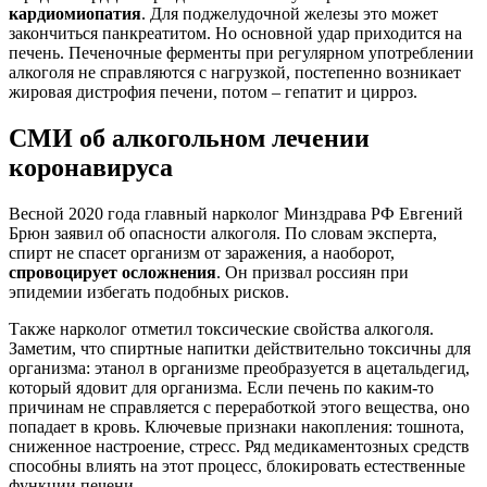
кардиомиопатия
. Для поджелудочной железы это может
закончиться панкреатитом. Но основной удар приходится на
печень. Печеночные ферменты при регулярном употреблении
алкоголя не справляются с нагрузкой, постепенно возникает
жировая дистрофия печени, потом – гепатит и цирроз.
СМИ об алкогольном лечении
коронавируса
Весной 2020 года главный нарколог Минздрава РФ Евгений
Брюн заявил об опасности алкоголя. По словам эксперта,
спирт не спасет организм от заражения, а наоборот,
спровоцирует осложнения
. Он призвал россиян при
эпидемии избегать подобных рисков.
Также нарколог отметил токсические свойства алкоголя.
Заметим, что спиртные напитки действительно токсичны для
организма: этанол в организме преобразуется в ацетальдегид,
который ядовит для организма. Если печень по каким-то
причинам не справляется с переработкой этого вещества, оно
попадает в кровь. Ключевые признаки накопления: тошнота,
сниженное настроение, стресс. Ряд медикаментозных средств
способны влиять на этот процесс, блокировать естественные
функции печени.