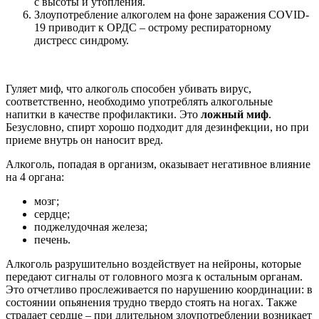
с высоты и утопления.
Злоупотребление алкоголем на фоне заражения COVID-
19 приводит к ОРДС – острому респираторному
дистресс синдрому.
Гуляет миф, что алкоголь способен убивать вирус,
соответственно, необходимо употреблять алкогольные
напитки в качестве профилактики. Это
ложный миф
.
Безусловно, спирт хорошо подходит для дезинфекции, но при
приеме внутрь он наносит вред.
Алкоголь, попадая в организм, оказывает негативное влияние
на 4 органа:
мозг;
сердце;
поджелудочная железа;
печень.
Алкоголь разрушительно воздействует на нейроны, которые
передают сигналы от головного мозга к остальным органам.
Это отчетливо прослеживается по нарушению координации: в
состоянии опьянения трудно твердо стоять на ногах. Также
страдает сердце – при длительном злоупотреблении возникает