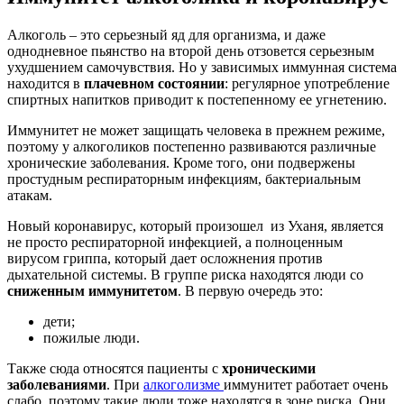
Алкоголь – это серьезный яд для организма, и даже
однодневное пьянство на второй день отзовется серьезным
ухудшением самочувствия. Но у зависимых иммунная система
находится в
плачевном состоянии
: регулярное употребление
спиртных напитков приводит к постепенному ее угнетению.
Иммунитет не может защищать человека в прежнем режиме,
поэтому у алкоголиков постепенно развиваются различные
хронические заболевания. Кроме того, они подвержены
простудным респираторным инфекциям, бактериальным
атакам.
Новый коронавирус, который произошел из Уханя, является
не просто респираторной инфекцией, а полноценным
вирусом гриппа, который дает осложнения против
дыхательной системы. В группе риска находятся люди со
сниженным иммунитетом
. В первую очередь это:
дети;
пожилые люди.
Также сюда относятся пациенты с
хроническими
заболеваниями
. При
алкоголизме
иммунитет работает очень
слабо, поэтому такие люди тоже находятся в зоне риска. Они