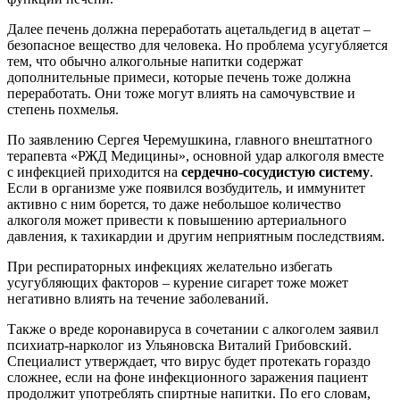
Далее печень должна переработать ацетальдегид в ацетат –
безопасное вещество для человека. Но проблема усугубляется
тем, что обычно алкогольные напитки содержат
дополнительные примеси, которые печень тоже должна
переработать. Они тоже могут влиять на самочувствие и
степень похмелья.
По заявлению Сергея Черемушкина, главного внештатного
терапевта «РЖД Медицины», основной удар алкоголя вместе
с инфекцией приходится на
сердечно-сосудистую систему
.
Если в организме уже появился возбудитель, и иммунитет
активно с ним борется, то даже небольшое количество
алкоголя может привести к повышению артериального
давления, к тахикардии и другим неприятным последствиям.
При респираторных инфекциях желательно избегать
усугубляющих факторов – курение сигарет тоже может
негативно влиять на течение заболеваний.
Также о вреде коронавируса в сочетании с алкоголем заявил
психиатр-нарколог из Ульяновска Виталий Грибовский.
Специалист утверждает, что вирус будет протекать гораздо
сложнее, если на фоне инфекционного заражения пациент
продолжит употреблять спиртные напитки. По его словам,