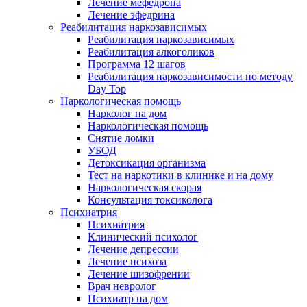
Лечение мефедрона
Лечение эфедрина
Реабилитация наркозависимых
Реабилитация наркозависимых
Реабилитация алкоголиков
Программа 12 шагов
Реабилитация наркозависимости по методу
Day Top
Наркологическая помощь
Нарколог на дом
Наркологическая помощь
Снятие ломки
УБОД
Детоксикация организма
Тест на наркотики в клинике и на дому
Наркологическая скорая
Консультация токсиколога
Психиатрия
Психиатрия
Клинический психолог
Лечение депрессии
Лечение психоза
Лечение шизофрении
Врач невролог
Психиатр на дом