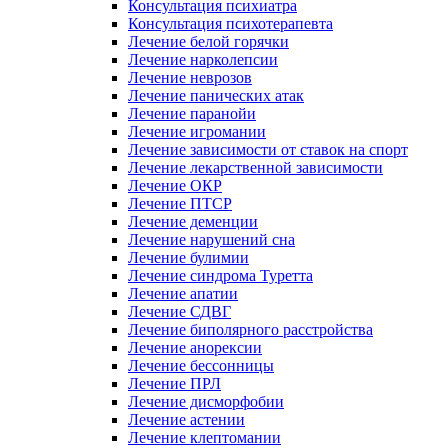
Консультация психиатра
Консультация психотерапевта
Лечение белой горячки
Лечение нарколепсии
Лечение неврозов
Лечение панических атак
Лечение паранойи
Лечение игромании
Лечение зависимости от ставок на спорт
Лечение лекарственной зависимости
Лечение ОКР
Лечение ПТСР
Лечение деменции
Лечение нарушений сна
Лечение булимии
Лечение синдрома Туретта
Лечение апатии
Лечение СДВГ
Лечение биполярного расстройства
Лечение анорексии
Лечение бессонницы
Лечение ПРЛ
Лечение дисморфобии
Лечение астении
Лечение клептомании