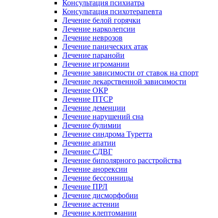
Консультация психиатра
Консультация психотерапевта
Лечение белой горячки
Лечение нарколепсии
Лечение неврозов
Лечение панических атак
Лечение паранойи
Лечение игромании
Лечение зависимости от ставок на спорт
Лечение лекарственной зависимости
Лечение ОКР
Лечение ПТСР
Лечение деменции
Лечение нарушений сна
Лечение булимии
Лечение синдрома Туретта
Лечение апатии
Лечение СДВГ
Лечение биполярного расстройства
Лечение анорексии
Лечение бессонницы
Лечение ПРЛ
Лечение дисморфобии
Лечение астении
Лечение клептомании