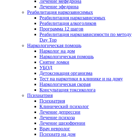
Лечение мефедрона
Лечение эфедрина
Реабилитация наркозависимых
Реабилитация наркозависимых
Реабилитация алкоголиков
Программа 12 шагов
Реабилитация наркозависимости по методу
Day Top
Наркологическая помощь
Нарколог на дом
Наркологическая помощь
Снятие ломки
УБОД
Детоксикация организма
Тест на наркотики в клинике и на дому
Наркологическая скорая
Консультация токсиколога
Психиатрия
Психиатрия
Клинический психолог
Лечение депрессии
Лечение психоза
Лечение шизофрении
Врач невролог
Психиатр на дом