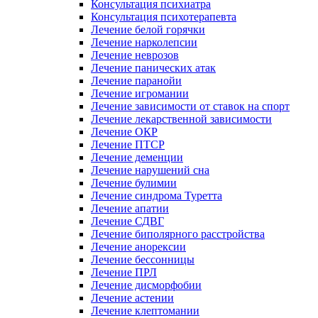
Консультация психиатра
Консультация психотерапевта
Лечение белой горячки
Лечение нарколепсии
Лечение неврозов
Лечение панических атак
Лечение паранойи
Лечение игромании
Лечение зависимости от ставок на спорт
Лечение лекарственной зависимости
Лечение ОКР
Лечение ПТСР
Лечение деменции
Лечение нарушений сна
Лечение булимии
Лечение синдрома Туретта
Лечение апатии
Лечение СДВГ
Лечение биполярного расстройства
Лечение анорексии
Лечение бессонницы
Лечение ПРЛ
Лечение дисморфобии
Лечение астении
Лечение клептомании