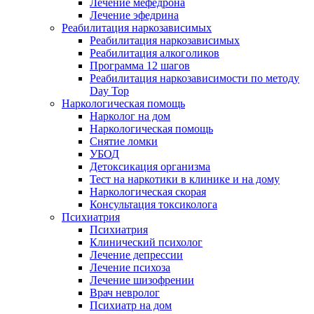
Лечение мефедрона
Лечение эфедрина
Реабилитация наркозависимых
Реабилитация наркозависимых
Реабилитация алкоголиков
Программа 12 шагов
Реабилитация наркозависимости по методу
Day Top
Наркологическая помощь
Нарколог на дом
Наркологическая помощь
Снятие ломки
УБОД
Детоксикация организма
Тест на наркотики в клинике и на дому
Наркологическая скорая
Консультация токсиколога
Психиатрия
Психиатрия
Клинический психолог
Лечение депрессии
Лечение психоза
Лечение шизофрении
Врач невролог
Психиатр на дом