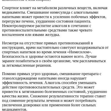
Спиртное влияет на метаболизм различных веществ, включая
медикаменты. Смешивание нимесулида с алкогольными
напитками может привести к усилению побочных эффектов,
перегрузке печени, ухудшению состояния пациента.
Неконтролируемое распитие алкоголя в сочетании с
противовоспалительными средствами также чревато
воспалением или язвами желудка.
Несмотря на отсутствие прямых противопоказаний в
инструкциях, врачи настоятельно советуют воздерживаться от
спиртных напитков во время лечения «Нимесилом».
Безопасность и здоровье остаются важнее всего. Лучше
заранее позаботиться о своём организме, чем расплачиваться
за легкомысленные решения.
Помимо прямых угроз здоровью, смешивание препарата с
этанолсодержащими напитками иногда нарушает
эффективность лечения. Алкоголь способен уменьшать
действие противовоспалительных средств. Это может
привести к затягиванию болезненных состояний, ухудшению
качества жизни. Снижение результативности терапии ставит
под сомнение результаты лечения и может потребовать
увеличения дозировки или применения более сильных
медикаментов.