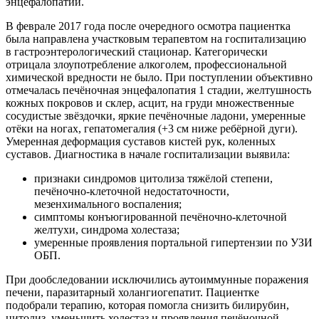
энцефалопатии.
В феврале 2017 года после очередного осмотра пациентка
была направлена участковым терапевтом на госпитализацию
в гастроэнтерологический стационар. Категорически
отрицала злоупотребление алкоголем, профессиональной
химической вредности не было. При поступлении объективно
отмечалась печёночная энцефалопатия 1 стадии, желтушность
кожных покровов и склер, асцит, на груди множественные
сосудистые звёздочки, яркие печёночные ладони, умеренные
отёки на ногах, гепатомегалия (+3 см ниже ребёрной дуги).
Умеренная деформация суставов кистей рук, коленных
суставов. Диагностика в начале госпитализации выявила:
признаки синдромов цитолиза тяжёлой степени,
печёночно-клеточной недостаточности,
мезенхимального воспаления;
симптомы конъюгированной печёночно-клеточной
желтухи, синдрома холестаза;
умеренные проявления портальной гипертензии по УЗИ
ОБП.
При дообследовании исключились аутоиммунные поражения
печени, паразитарный холангиогепатит. Пациентке
подобрали терапию, которая помогла снизить билирубин,
цитолиз, уменьшить холестаз и проявления печёночной