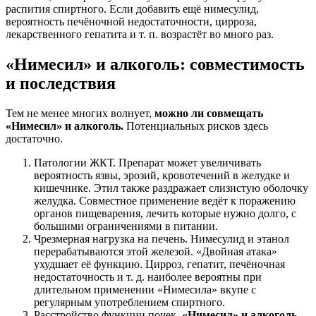
распития спиртного. Если добавить ещё нимесулид,
вероятность печёночной недостаточности, цирроза,
лекарственного гепатита и т. п. возрастёт во много раз.
«Нимесил» и алкоголь: совместимость
и последствия
Тем не менее многих волнует,
можно ли совмещать
«Нимесил» и алкоголь
.
Потенциальных рисков здесь
достаточно.
Патологии ЖКТ. Препарат может увеличивать
вероятность язвы, эрозий, кровотечений в желудке и
кишечнике. Этил также раздражает слизистую оболочку
желудка. Совместное применение ведёт к поражению
органов пищеварения, лечить которые нужно долго, с
большими ограничениями в питании.
Чрезмерная нагрузка на печень. Нимесулид и этанол
перерабатываются этой железой. «Двойная атака»
ухудшает её функцию. Цирроз, гепатит, печёночная
недостаточность и т. д. наиболее вероятны при
длительном применении «Нимесила» вкупе с
регулярным употреблением спиртного.
Расстройство функции почек
. «Нимесил» и алкоголь