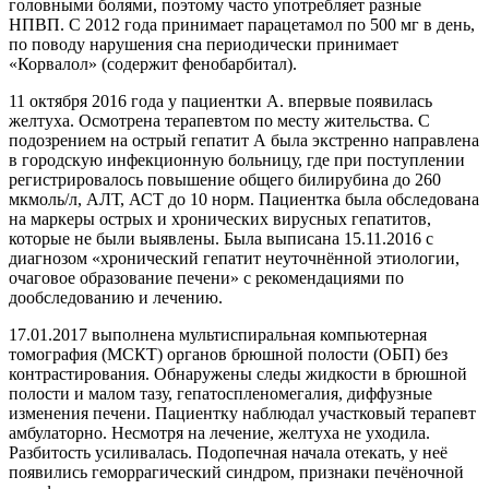
головными болями, поэтому часто употребляет разные
НПВП. С 2012 года принимает парацетамол по 500 мг в день,
по поводу нарушения сна периодически принимает
«Корвалол» (содержит фенобарбитал).
11 октября 2016 года у пациентки А. впервые появилась
желтуха. Осмотрена терапевтом по месту жительства. С
подозрением на острый гепатит А была экстренно направлена
в городскую инфекционную больницу, где при поступлении
регистрировалось повышение общего билирубина до 260
мкмоль/л, АЛТ, АСТ до 10 норм. Пациентка была обследована
на маркеры острых и хронических вирусных гепатитов,
которые не были выявлены. Была выписана 15.11.2016 с
диагнозом «хронический гепатит неуточнённой этиологии,
очаговое образование печени» с рекомендациями по
дообследованию и лечению.
17.01.2017 выполнена мультиспиральная компьютерная
томография (МСКТ) органов брюшной полости (ОБП) без
контрастирования. Обнаружены следы жидкости в брюшной
полости и малом тазу, гепатоспленомегалия, диффузные
изменения печени. Пациентку наблюдал участковый терапевт
амбулаторно. Несмотря на лечение, желтуха не уходила.
Разбитость усиливалась. Подопечная начала отекать, у неё
появились геморрагический синдром, признаки печёночной