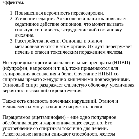
эффектам.
Повышенная вероятность передозировки.
Усиление седации. Алкогольный напиток повышает
седативное действие опиоидов, что может вызвать
сильную сонливость, затруднение либо остановку
дыхания.
Расстройства печени. Опиоиды и этанол
метаболизируются в этом органе. Их дуэт перегружает
печень и опасен токсическим поражением железы.
Нестероидные противовоспалительные препараты (НПВП)
(ибупрофен, напроксен и т. д.), тоже применяются для
купирования воспаления и боли. Сочетание НПВП со
спиртным чревато желудочно-кишечными повреждениями.
Этиловый спирт раздражает слизистую оболочку, увеличивая
вероятность язвы либо кровотечения.
Также есть опасность почечных нарушений. Этанол и
медикаменты могут излишне нагружать почки.
Парацетамол (ацетаминофен) – ещё одно популярное
обезболивающее и жаропонижающее средство. Его
употребление со спиртным токсично для печени.
Алкогольные напитки снижают способность железы