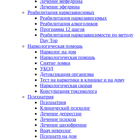
Лечение мефедрона
Лечение эфедрина
Реабилитация наркозависимых
Реабилитация наркозависимых
Реабилитация алкоголиков
Программа 12 шагов
Реабилитация наркозависимости по методу
Day Top
Наркологическая помощь
Нарколог на дом
Наркологическая помощь
Снятие ломки
УБОД
Детоксикация организма
Тест на наркотики в клинике и на дому
Наркологическая скорая
Консультация токсиколога
Психиатрия
Психиатрия
Клинический психолог
Лечение депрессии
Лечение психоза
Лечение шизофрении
Врач невролог
Психиатр на дом