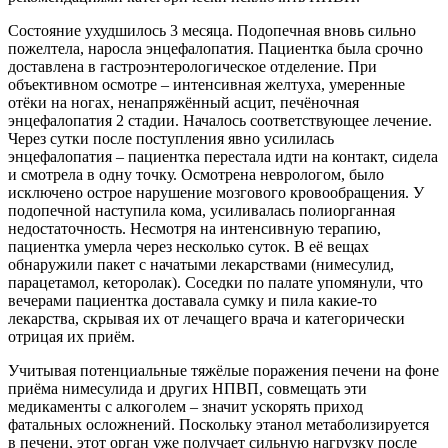
Состояние ухудшилось 3 месяца. Подопечная вновь сильно
пожелтела, наросла энцефалопатия. Пациентка была срочно
доставлена в гастроэнтерологическое отделение. При
объективном осмотре – интенсивная желтуха, умеренные
отёки на ногах, ненапряжённый асцит, печёночная
энцефалопатия 2 стадии. Началось соответствующее лечение.
Через сутки после поступления явно усилилась
энцефалопатия – пациентка перестала идти на контакт, сидела
и смотрела в одну точку. Осмотрена неврологом, было
исключено острое нарушение мозгового кровообращения. У
подопечной наступила кома, усиливалась полиорганная
недостаточность. Несмотря на интенсивную терапию,
пациентка умерла через несколько суток. В её вещах
обнаружили пакет с начатыми лекарствами (нимесулид,
парацетамол, кеторолак). Соседки по палате упомянули, что
вечерами пациентка доставала сумку и пила какие-то
лекарства, скрывая их от лечащего врача и категорически
отрицая их приём.
Учитывая потенциальные тяжёлые поражения печени на фоне
приёма нимесулида и других НПВП, совмещать эти
медикаменты с алкоголем – значит ускорять приход
фатальных осложнений. Поскольку этанол метаболизируется
в печени, этот орган уже получает сильную нагрузку после