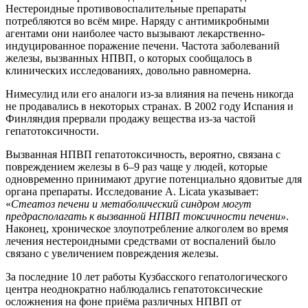
Нестероидные противовоспалительные препараты
потребляются во всём мире. Наряду с антимикробными
агентами они наиболее часто вызывают лекарственно-
индуцированное поражение печени. Частота заболеваний
железы, вызванных НПВП, о которых сообщалось в
клинических исследованиях, довольно равномерна.
Нимесулид или его аналоги из-за влияния на печень никогда
не продавались в некоторых странах. В 2002 году Испания и
Финляндия прервали продажу вещества из-за частой
гепатотоксичности.
Вызванная НПВП гепатотоксичность, вероятно, связана с
повреждением железы в 6–9 раз чаще у людей, которые
одновременно принимают другие потенциально ядовитые для
органа препараты. Исследование A. Licata указывает:
«
Стеатоз печени и метаболический синдром могут
предрасполагать к вызванной НПВП токсичности печени»
.
Наконец, хроническое злоупотребление алкоголем во время
лечения нестероидными средствами от воспалений было
связано с увеличением повреждения железы.
За последние 10 лет работы Кузбасского гепатологического
центра неоднократно наблюдались гепатотоксические
осложнения на фоне приёма различных НПВП от