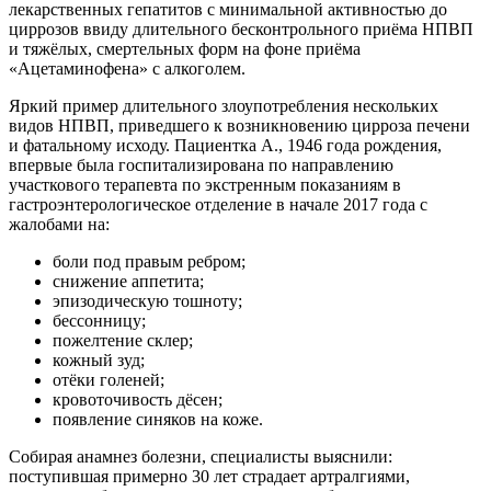
лекарственных гепатитов с минимальной активностью до
циррозов ввиду длительного бесконтрольного приёма НПВП
и тяжёлых, смертельных форм на фоне приёма
«Ацетаминофена» с алкоголем.
Яркий пример длительного злоупотребления нескольких
видов НПВП, приведшего к возникновению цирроза печени
и фатальному исходу. Пациентка А., 1946 года рождения,
впервые была госпитализирована по направлению
участкового терапевта по экстренным показаниям в
гастроэнтерологическое отделение в начале 2017 года с
жалобами на:
боли под правым ребром;
снижение аппетита;
эпизодическую тошноту;
бессонницу;
пожелтение склер;
кожный зуд;
отёки голеней;
кровоточивость дёсен;
появление синяков на коже.
Собирая анамнез болезни, специалисты выяснили:
поступившая примерно 30 лет страдает артралгиями,