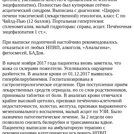
энцефалопатии). Полностью был купирован отёчно-
асцитический синдром. Выписана с диагнозом: «Цирроз
печени токсической (лекарственной) этиологии, класс С по
Чайлд-Пью (12 баллов). Портальная гипертензия:
спленомегалия, малый гидроторакс справа, асцит. Печёночная
энцефалопатия 1 ст.».
При выписке подопечной настойчиво рекомендовалось
отказаться от любых НПВП, алкоголя, «Анальгина»,
фитосмесей, БАДов.
В начале ноября 2017 года пациентка вновь заметила, что
кожа со склерами пожелтели. Усиливалось ощущение
разбитости. В анализе крови от 01.12.2017 выявилась
гипербилирубинемия. Госпитализирована в
гастроэнтерологическое отделение. При поступлении приём
лекарственных средств отрицала, но со слов родственников,
принимала таблетки от боли. В анализах крови отмечался
крайне высокий цитолиз, признаки печёночно-клеточной
недостаточности, холестаз, желтуха, признаки выраженного
мезенхимального воспаления, малый асцит по УЗИ. Было
назначено патогенетическое лечение. За 2 недели оно
позволило снизить билирубин и трансаминазы вдвое.
Пациентку выписали на амбулаторную терапию с
рекомендациями категорически исключить НПВП.