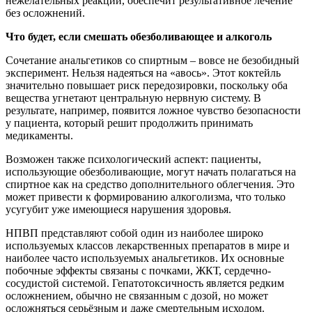
нежелательных реакций, обеспечит результативное лечение
без осложнений.
Что будет, если смешать обезболивающее и алкоголь
Сочетание анальгетиков со спиртным – вовсе не безобидный
эксперимент. Нельзя надеяться на «авось». Этот коктейль
значительно повышает риск передозировки, поскольку оба
вещества угнетают центральную нервную систему. В
результате, например, появится ложное чувство безопасности
у пациента, который решит продолжить принимать
медикаменты.
Возможен также психологический аспект: пациенты,
использующие обезболивающие, могут начать полагаться на
спиртное как на средство дополнительного облегчения. Это
может привести к формированию алкоголизма, что только
усугубит уже имеющиеся нарушения здоровья.
НПВП представляют собой один из наиболее широко
используемых классов лекарственных препаратов в мире и
наиболее часто используемых анальгетиков. Их основные
побочные эффекты связаны с почками, ЖКТ, сердечно-
сосудистой системой. Гепатотоксичность является редким
осложнением, обычно не связанным с дозой, но может
осложняться серьёзным и даже смертельным исходом.