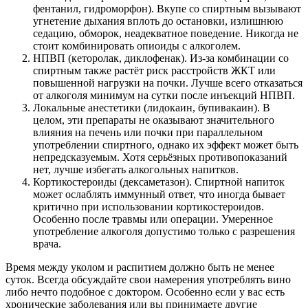
фентанил, гидроморфон). Вкупе со спиртным вызывают
угнетение дыхания вплоть до остановки, излишнюю
седацию, обморок, неадекватное поведение. Никогда не
стоит комбинировать опиоиды с алкоголем.
НПВП (кеторолак, диклофенак). Из-за комбинации со
спиртным также растёт риск расстройств ЖКТ или
повышенной нагрузки на почки. Лучше всего отказаться
от алкоголя минимум на сутки после инъекций НПВП.
Локальные анестетики (лидокаин, бупивакаин). В
целом, эти препараты не оказывают значительного
влияния на печень или почки при параллельном
употреблении спиртного, однако их эффект может быть
непредсказуемым. Хотя серьёзных противопоказаний
нет, лучше избегать алкогольных напитков.
Кортикостероиды (дексаметазон). Спиртной напиток
может ослаблять иммунный ответ, что иногда бывает
критично при использовании кортикостероидов.
Особенно после травмы или операции. Умеренное
употребление алкоголя допустимо только с разрешения
врача.
Время между уколом и распитием должно быть не менее
суток. Всегда обсуждайте свои намерения употреблять вино
либо нечто подобное с доктором. Особенно если у вас есть
хронические заболевания или вы принимаете другие