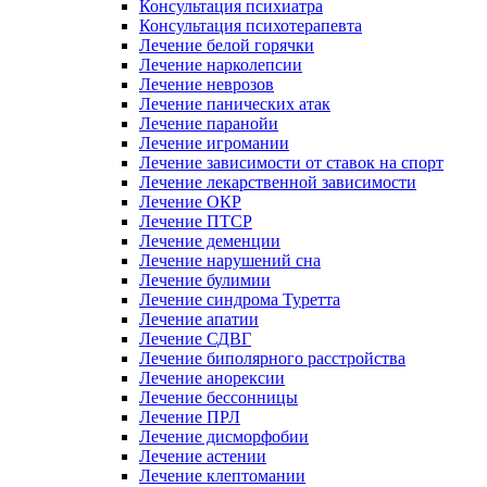
Консультация психиатра
Консультация психотерапевта
Лечение белой горячки
Лечение нарколепсии
Лечение неврозов
Лечение панических атак
Лечение паранойи
Лечение игромании
Лечение зависимости от ставок на спорт
Лечение лекарственной зависимости
Лечение ОКР
Лечение ПТСР
Лечение деменции
Лечение нарушений сна
Лечение булимии
Лечение синдрома Туретта
Лечение апатии
Лечение СДВГ
Лечение биполярного расстройства
Лечение анорексии
Лечение бессонницы
Лечение ПРЛ
Лечение дисморфобии
Лечение астении
Лечение клептомании