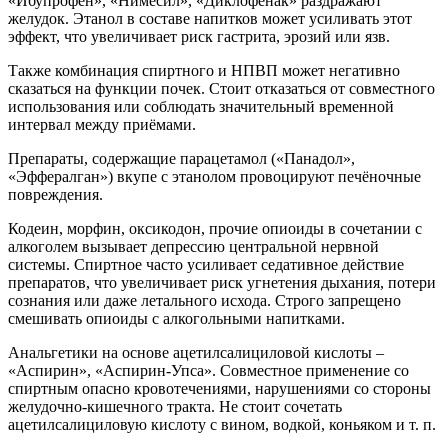
«Ибупрофен», «Нимесил», «Диклофенак» раздражают
желудок. Этанол в составе напитков может усиливать этот
эффект, что увеличивает риск гастрита, эрозий или язв.
Также комбинация спиртного и НПВП может негативно
сказаться на функции почек. Стоит отказаться от совместного
использования или соблюдать значительный временной
интервал между приёмами.
Препараты, содержащие парацетамол («Панадол»,
«Эффералган») вкупе с этанолом провоцируют печёночные
повреждения.
Кодеин, морфин, оксикодон, прочие опиоиды в сочетании с
алкоголем вызывает депрессию центральной нервной
системы. Спиртное часто усиливает седативное действие
препаратов, что увеличивает риск угнетения дыхания, потери
сознания или даже летального исхода. Строго запрещено
смешивать опиоиды с алкогольными напитками.
Анальгетики на основе ацетилсалициловой кислоты –
«Аспирин», «Аспирин-Упса». Совместное применение со
спиртным опасно кровотечениями, нарушениями со стороны
желудочно-кишечного тракта. Не стоит сочетать
ацетилсалициловую кислоту с вином, водкой, коньяком и т. п.