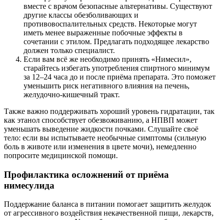
вместе с врачом безопасные альтернативы. Существуют
другие классы обезболивающих и
противовоспалительных средств. Некоторые могут
иметь менее выраженные побочные эффекты в
сочетании с этилом. Предлагать подходящее лекарство
должен только специалист.
Если вам всё же необходимо принять «Нимесил»,
старайтесь избегать употребления спиртного минимум
за 12–24 часа до и после приёма препарата. Это поможет
уменьшить риск негативного влияния на печень,
желудочно-кишечный тракт.
Также важно поддерживать хороший уровень гидратации, так
как этанол способствует обезвоживанию, а НПВП может
уменьшать выведение жидкости почками. Слушайте своё
тело: если вы испытываете необычные симптомы (сильную
боль в животе или изменения в цвете мочи), немедленно
попросите медицинской помощи.
Профилактика осложнений от приёма
нимесулида
Поддержание баланса в питании помогает защитить желудок
от агрессивного воздействия некачественной пищи, лекарств,