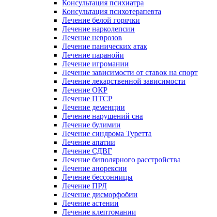
Консультация психиатра
Консультация психотерапевта
Лечение белой горячки
Лечение нарколепсии
Лечение неврозов
Лечение панических атак
Лечение паранойи
Лечение игромании
Лечение зависимости от ставок на спорт
Лечение лекарственной зависимости
Лечение ОКР
Лечение ПТСР
Лечение деменции
Лечение нарушений сна
Лечение булимии
Лечение синдрома Туретта
Лечение апатии
Лечение СДВГ
Лечение биполярного расстройства
Лечение анорексии
Лечение бессонницы
Лечение ПРЛ
Лечение дисморфобии
Лечение астении
Лечение клептомании