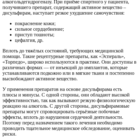
алкогольдегидрогеназу. При приёме спиртного у пациента,
получившего препарат, содержащий активное вещество –
дисульфирам, наступает резкое ухудшение самочувствия:
покраснение кожи;
сильное сердцебиение;
приступ тошноты;
цефалгия, др.
Вплоть до тяжёлых состояний, требующих медицинской
помощи. Такие рецептурные препараты, как «Эспераль»,
«Торпедо», широко используются в практике. Они доступны в
различных формах — от инъекций до имплантов, которые
устанавливаются подкожно или в мягкие ткани и постепенно
высвобождают активное вещество.
У применения препаратов на основе дисульфирама есть
плюсы и минусы. С одной стороны, они обладают высокой
эффективностью, так как вызывают резкую физиологическую
реакцию на алкоголь. С другой стороны, дисульфирамовые
препараты могут спровоцировать серьёзные побочные
эффекты, вплоть до нарушения сердечной деятельности.
Поэтому перед назначением такого лечения необходимо
проводить тщательное медицинское обследование, оценивать
риски.