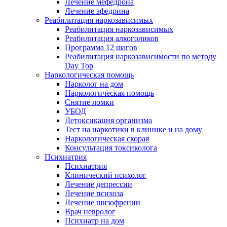
Лечение мефедрона
Лечение эфедрина
Реабилитация наркозависимых
Реабилитация наркозависимых
Реабилитация алкоголиков
Программа 12 шагов
Реабилитация наркозависимости по методу
Day Top
Наркологическая помощь
Нарколог на дом
Наркологическая помощь
Снятие ломки
УБОД
Детоксикация организма
Тест на наркотики в клинике и на дому
Наркологическая скорая
Консультация токсиколога
Психиатрия
Психиатрия
Клинический психолог
Лечение депрессии
Лечение психоза
Лечение шизофрении
Врач невролог
Психиатр на дом