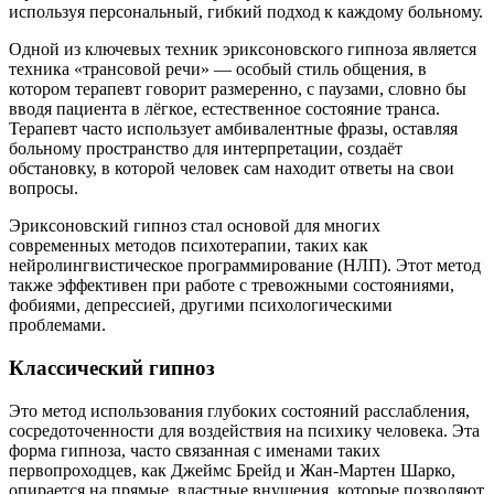
используя персональный, гибкий подход к каждому больному.
Одной из ключевых техник эриксоновского гипноза является
техника «трансовой речи» — особый стиль общения, в
котором терапевт говорит размеренно, с паузами, словно бы
вводя пациента в лёгкое, естественное состояние транса.
Терапевт часто использует амбивалентные фразы, оставляя
больному пространство для интерпретации, создаёт
обстановку, в которой человек сам находит ответы на свои
вопросы.
Эриксоновский гипноз стал основой для многих
современных методов психотерапии, таких как
нейролингвистическое программирование (НЛП). Этот метод
также эффективен при работе с тревожными состояниями,
фобиями, депрессией, другими психологическими
проблемами.
Классический гипноз
Это метод использования глубоких состояний расслабления,
сосредоточенности для воздействия на психику человека. Эта
форма гипноза, часто связанная с именами таких
первопроходцев, как Джеймс Брейд и Жан-Мартен Шарко,
опирается на прямые, властные внушения, которые позволяют