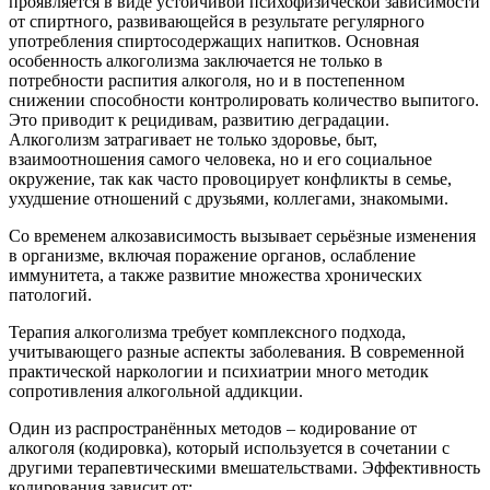
проявляется в виде устойчивой психофизической зависимости
от спиртного, развивающейся в результате регулярного
употребления спиртосодержащих напитков. Основная
особенность алкоголизма заключается не только в
потребности распития алкоголя, но и в постепенном
снижении способности контролировать количество выпитого.
Это приводит к рецидивам, развитию деградации.
Алкоголизм затрагивает не только здоровье, быт,
взаимоотношения самого человека, но и его социальное
окружение, так как часто провоцирует конфликты в семье,
ухудшение отношений с друзьями, коллегами, знакомыми.
Со временем алкозависимость вызывает серьёзные изменения
в организме, включая поражение органов, ослабление
иммунитета, а также развитие множества хронических
патологий.
Терапия алкоголизма требует комплексного подхода,
учитывающего разные аспекты заболевания. В современной
практической наркологии и психиатрии много методик
сопротивления алкогольной аддикции.
Один из распространённых методов – кодирование от
алкоголя (кодировка), который используется в сочетании с
другими терапевтическими вмешательствами. Эффективность
кодирования зависит от: